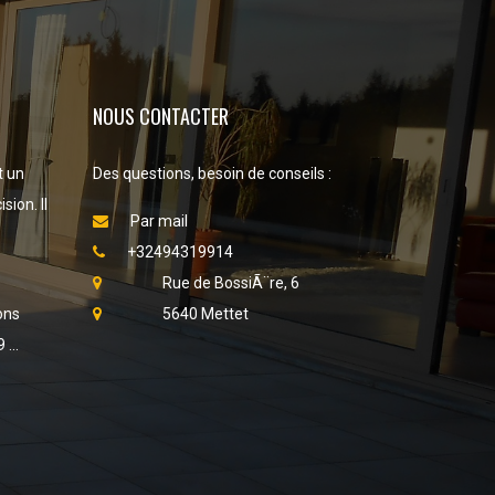
NOUS CONTACTER
t un
Des questions, besoin de conseils :
sion. Il
Par mail
+32494319914
Rue de BossiÃ¨re, 6
ons
5640 Mettet
...